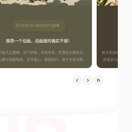
2026-03-06
242°
0条
推荐一个动画，动画做的确实不错！
60
首次挑战60公里
历经凡尘磨难、宗门历练、天劫考验，在登仙大典当日，
狂追近2公里，心
心魔与强敌阻挠，坚守道心、破局前行。他于生死间勘破
赛，感慨骑行意义
真谛，舍弃虚妄仙途，选择守护人间道义。最终以凡躯证
验。坦言认怂不再
打破天界桎梏，成就不堕仙格，揭开登仙背后的天道隐
秘，书写一段超脱宿命的修仙传奇。