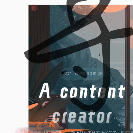
👋
你好，
欢迎来到寻昀
A content
creator
站点
友链