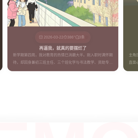
2026-03-22
386°
3条
再逼我，就真的要摆烂了
新学期第四周，我对教育的热情已消磨大半。刚入职时满怀期
主角
待，却因身兼初三班主任、三个班化学与书法教学、资助专干
直面
及出纳，被超负荷琐事压得喘不过气。寄宿制工作从早到晚连
大道
轴转，一周二十多节课，无暇钻研教学，成绩靠后反遭批评，
道，
如今心态渐疲，只盼少些成绩施压，守住当下状态。