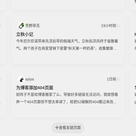
根
不
荒野菲克
19小时前
立秋小记
今年厄尔尼诺带来先涝后旱的极端天气，立秋后凉风终于驱散暑
气。两个孩子在商家营销下索要“秋天第一杯奶茶”，收集徽章成
新乐趣。每年暑假必须住酒店才算旅行，九年级的老大准备集中
上完暑假班后自驾北行，车程控制在五六小时内，避开南方湿
热。
ayiya
1日前
为博客添加404页面
前阵子不是给博客搬家了么，导致好多链接无法访问，我就想着
不
弄一个404页面但不想太单调了，就把52破解的404搬过来改了
g
下玩法提高了难度还挺好玩😂优化后玩法点击格子放围墙，把小
丑围住即胜利；小丑跑...
查看友链页面
开