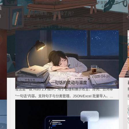
公网访问指南
寻
支持，但是不乏有一些机构或者还装有老款光猫的家庭还不支持
欢，什么
随笔
4周前
晨
IPV6网络。因为IPV6网络它具有巨大的网络地址空间，所以大多数
为什么我的眼睛里，渐渐没了光？
的
家庭宽带都带有动态的公网IPV6，当我们拥有公网IP之后我们就可
想
一位新教师吐槽上学期身兼五职（班主任、三班化学、三节“假书
以使用本地的服务器做一些小项目发布到网络之上，比如：个人博
法”课、出纳、资助专干），累到快散架。暑假刚卸下班主任，又
客、一些自己开发的小工具之类的。但想象总是美好的，我们使用公
因“年轻人该锻炼”被迫接下老教师推来的食堂会计。她质问：多
网IPV6部署的服务在IPV4网络环境下是无法访问的，所以写这篇文
吱
干的杂活在考核里一文不值，年轻教师到底是老师还是学校的“万
章的目的就是解决这个问题，使我们部署的项目可以在全网络情况下
能补丁”？只想站着讲台时眼睛是亮的，不是空的。
被访问。
技术
2026-04-30
轻言：为 Halo 注入一句话的灵动与温度
轻言是一款 Halo 2.x 插件，用于管理和展示名言、诗词、台词等
“一句话”内容。支持句子与分类管理、JSON/Excel 批量导入、模
糊搜索和点赞互动，提供 Finder API 与默认主题模板，方便主题
集成。开发过程中解决了随机接口性能优化、RBAC 权限配置、
Reconciler 调谐器死循环等问题，积累了 Halo 插件开发的大量
实战经验。