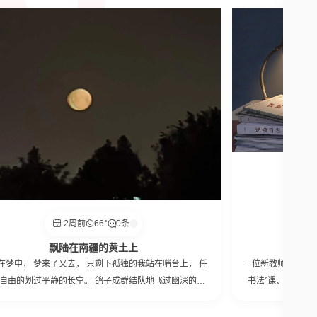
2周前
66°
0条
为什么
飘陆在南疆的黄土上
在梦中， 梦来了又去， 只剩下孤独的我站在哨台上， 任
一位新教师吐槽上
自由的划过平静的长空。 鸽子成群结队地飞过幽深的夜
书法”课、出纳、
 圆月轻轻划过树梢将影子打在帽徽上。 矗在哨台，我望
任，又因“年轻人
处的红旗， 天空远远的，家人远远的。 太阳像火球一样
质问：多干的杂活