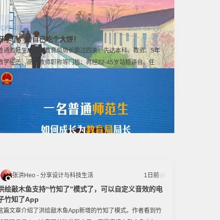
学习笔记
2026-03-15
开学了，给自己吃个大饼！
普通师范生成长为教育局局长需过四关：先达本科、教资、5年
教学经历、高级教师职称等门槛；再经22-45岁站稳讲台、任学
校中层、做校级领导三阶段；后通过行政过渡、多岗锻炼、层层
选拔实现从校到局的跨越；最终需兼具教育专业能力与综合协调
能力，合格者约45岁，履历扎实且能力全面。
张洪Heo - 分享设计与科技生活
1日前
洪绘敲木鱼支持“竹知了”模式了，可以自定义音效的电
子竹知了App
这篇文章介绍了洪绘敲木鱼App新增的竹知了模式。作者看到竹