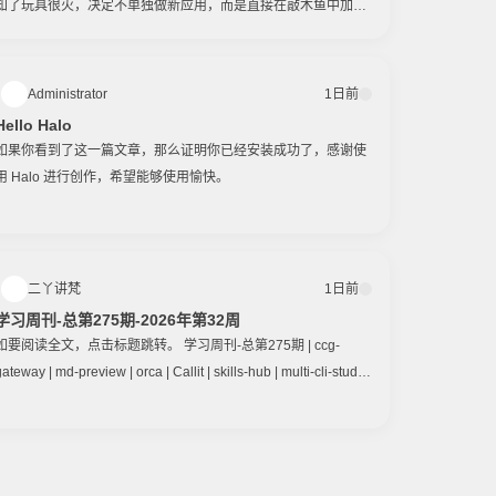
知了玩具很火，决定不单独做新应用，而是直接在敲木鱼中加入
竹知了模式，让老用户无缝体验。文章演示了使用方法：添加竹
知了音效后，点击左上角摇晃按钮激活摇晃状态，即可开启竹知
了开关，获得爽快的震动反馈和随竹知了发声规律变化的声音。
Administrator
1日前
为此，音频播放引擎和震动引擎都进行了重构。此外，任意音效
Hello Halo
和自定义音效都能开启竹知了模式摇晃，相当于所有音效都多了
如果你看到了这一篇文章，那么证明你已经安装成功了，感谢使
一种玩法。文末还提到现在可以在电脑网页上制作自定义音效，
用 Halo 进行创作，希望能够使用愉快。
编辑更方便，还支持时间轴编辑。
二丫讲梵
1日前
学习周刊-总第275期-2026年第32周
如要阅读全文，点击标题跳转。 学习周刊-总第275期 | ccg-
ateway | md-preview | orca | Callit | skills-hub | multi-cli-studio
| input0 | hermes-web-ui