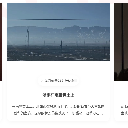
2周前
136°
0条
漫步在南疆黄土上
在南疆黄土上，迎面的微风凉而干涩，远处的石堆与天空如同
我活
残留的血迹。深厚的黄沙仿佛熄灭了一切骚动，沿着沙石漫
由他
步，偶尔惊扰沙蜥匆忙逃走。鳞次栉比的房舍中透出冷冷的灯
空，
光，深沉而寂寞的天空洒下令人眩晕的月光。在月光中慢慢走
着远