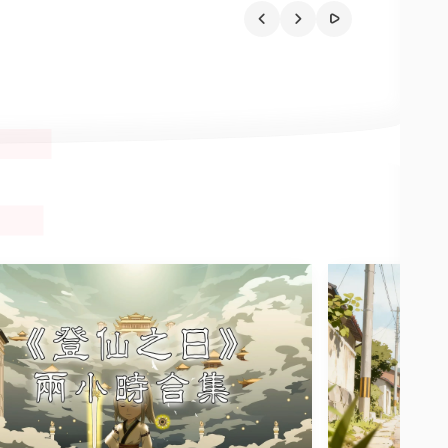
消失在地平线， 落日的余晖瞬间映照在整个大地。
是学校的“万能补
E