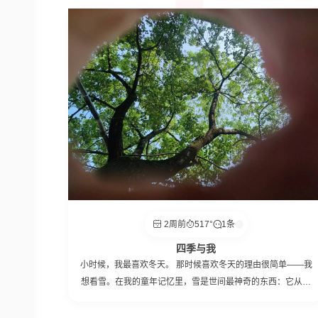
2周前
517°
1条
四季与我
小时候，我最喜欢冬天。 那时候喜欢冬天的理由很简单——我
想看雪。在我的童年记忆里，雪是世间最神奇的东西：它从灰
蒙蒙的天空飘下来，无声无息，却能在一夜之间把整个世界变
成白色。我会穿着厚厚的棉衣，在雪地里踩出第一串脚印，听