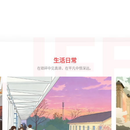
向帐篷，身体与灵魂融为一体。
LIF
生活日常
在琐碎中见真谛，在平凡中悟深远。