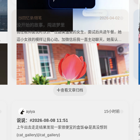
回忆录
/
随笔
2026-04-02
没开始的故事，闯进梦里
我在教师面试时认识一位甜美温柔的女生，面试后共进午餐，她
逗小女孩的模样让我心动。加微信后我一直主动聊天，她虽认真
的
回复却从不主动，我清醒后便停止打扰。昨日听闻她比赛时的优
秀事迹，夜里又梦到她，虽明知只是一面之缘，心底仍藏着难以
言说的遗憾。
查看文章归档
ayiya
15小时前
说说：#2026-08-08 11:51
上午出去走走结果发现一家很便宜的盒饭😂是真没想到
{cat_gallery}{/cat_gallery}