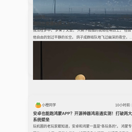
随笔
2周前
飘陆在南疆的黄土上
我活在梦中， 梦来了又去， 只剩下孤独的我站在哨台上， 任由
他自由的划过平静的长空。 鸽子成群结队地飞过幽深的夜空，
圆月轻轻划过树梢将影子打在帽徽上。 矗在哨台，我望着远处
红旗， 天空远远的，家人远远的。 太阳像火球一样消失在地平
线， 落日的余晖瞬间映照在整个大地。
小橙同学
10小时前
安卓也能跑鸿蒙APP？开源神器鸿易通实测！打破两大
系统壁垒
玩机圈的老玩家都知道，安卓和鸿蒙一直是“各玩各的”。 鸿蒙专