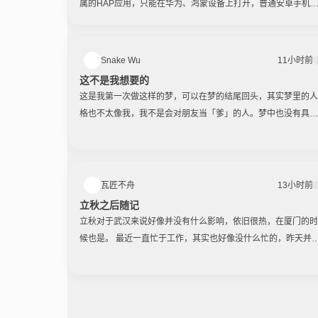
属的HAP应用，只能在华为、鸿蒙设备上打开，普通安卓手机
本装不上；而华为早前出的卓易通，是让鸿蒙手机兼容安卓
APP，算是鸿蒙适配安卓。 但2026年火起来的开源项目鸿易通
（HOA），直接来了一波反向操作！ 不用换手机、不用刷机、
Snake Wu
11小时前
用Roo
这不是我想要的
这是我第一次做这样的梦，可以在梦的结尾回头，其实梦里的人
格也不太像我，我不是会对朋友当「爹」的人。梦中也没有具体
的人，都是化名。 小法在市郊拿到了一块地。 那块地现在什么
都没有，除了长着很高的草。风一>>>>
瓦匠不舟
13小时前
立秋之后随记
立秋对于武汉来说好像并没有什么影响，依旧很热，在厦门的时
候也是。 最近一直忙于工作，其实也好像没什么忙的，昨天并
想加班，也不是要回去过节什么的，单纯不想加，白天一堆烂七
八糟的事情，莫名的烦躁，甚至有些心绪不宁，下班就回去了。
暂住的老妹结束寄居，出发去青甘大环线了，剩下的老妹和朋友
出去了，不然该叫喊着请喝奶茶了。 沙发上发了会呆，起身打