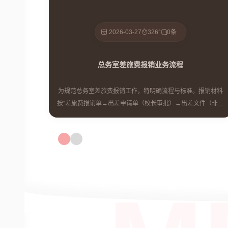
2026-03-27
326°
0条
总务室差旅费报销业务流程
为规范总务室差旅费报销工作，特明确流程与标准。报销材料
按“差旅费报销单→出差申请单（校长审批）→出差文件（非必
须）→发票（附原始凭证粘贴单）”顺序整理。报销单需精准填
出差地点、工作内容，按标准核算车船费、住宿费等费用，附
单据数如实统计。粘贴单规范填票据张数与金额，且高铁仅报
二等座，金额大写用规范汉字，确保报销合规准确。