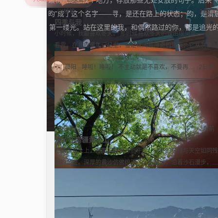
最初只是想找个地方，存放那些无处安放的句子。后来“
随笔
2周前
昀”成了这个名字——寻，是还在路上的状态；昀，是清
四季与我
第一缕光。站在这里的我，和偶然路过的你，都是追光
小时候，我最喜欢冬天。 那时候喜欢冬天的理由很简单——我
人。
看雪。在我的童年记忆里，雪是世间最神奇的东西：它从灰蒙蒙
的天空飘下来，无声无息，却能在一夜之间把整个世界变成白
晨阳
睡啦！睡啦！ 不主动就是不喜欢，不要再给
2日前
色。我会穿着厚厚的棉衣，在雪地里踩出第一串脚印，听那“咯
晨阳
好像又被我搞砸了 （︶︿︶）
2日前
晨阳
科一要过！过！过！
3日前
晨阳
你若盛开，蝴蝶自来
1周前
喜欢的女生找借口啦！ 好好提升自己，先足
咯吱”的声响；会和伙伴们堆一个歪歪扭扭的雪人，用煤球做眼
够优秀，再大方拥有。
睛，用胡萝卜做鼻子
随笔
2周前
漫步在南疆黄土上
在南疆黄土上，迎面的微风凉而干涩，远处的石堆与天空如同残
留的血迹。深厚的黄沙仿佛熄灭了一切骚动，沿着沙石漫步，偶
尔惊扰沙蜥匆忙逃走。鳞次栉比的房舍中透出冷冷的灯光，深沉
而寂寞的天空洒下令人眩晕的月光。在月光中慢慢走向帐篷，身
体与灵魂融为一体。