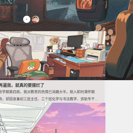
的数
是努力，也让我明白了，有些东西，即使得不到，也能成为
到新学期或考试后，如
生活日常
2026-03-27
心底最珍贵的宝藏。
的手工排座不仅耗时费
总务室差旅费报销业务流程
发了一个
8 条评论
为规范总务室差旅费报销工作，特明确流程与标准。报销材料按
“差旅费报销单→出差申请单（校长审批）→出差文件（非必须）
→发票（附原始凭证粘贴单）”顺序整理。报销单需精准填出差地
点、工作内容，按标准核算车船费、住宿费等费用，附单据数如
实统计。粘贴单规范填票据张数与金额，且高铁仅报二等座，金
额大写用规范汉字，确保报销合规准确。
生活日常
/
回忆录
2026-03-22
再逼我，就真的要摆烂了
新学期第四周，我对教育的热情已消磨大半。刚入职时满怀期
待，却因身兼初三班主任、三个班化学与书法教学、资助专干及
出纳，被超负荷琐事压得喘不过气。寄宿制工作从早到晚连轴
转，一周二十多节课，无暇钻研教学，成绩靠后反遭批评，如今
心态渐疲，只盼少些成绩施压，守住当下状态。