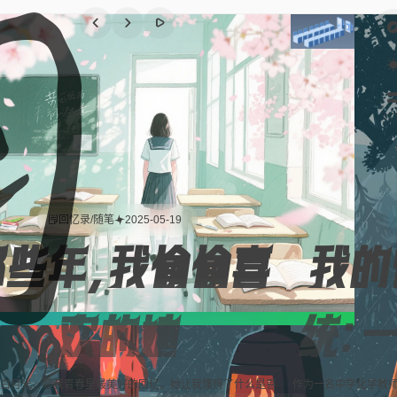
回忆录
/
随笔
2025-05-19
那些年，我偷偷喜
我的
欢的她
统：
白月光，是我青春里最美好的回忆。她让我懂得了什么是喜
作为一名中学化学教师