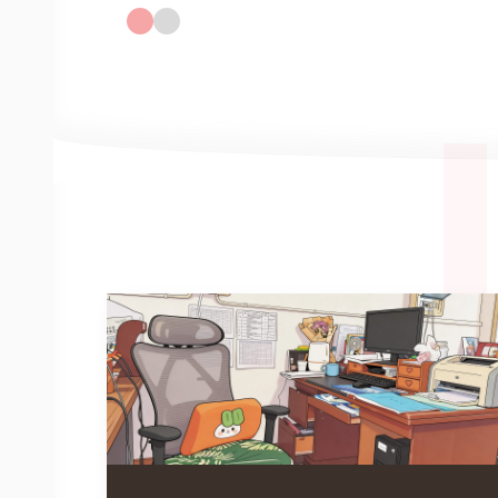
那“咯吱咯吱”的声响；会和伙伴们堆一个歪歪扭扭的雪人，用
煤球做眼睛，用胡萝卜做鼻子