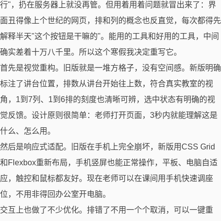
行"，扔在服务器上就没再管。但用着用着问题就冒出来了：界
面丑得像上个世纪的网页，排和列的概念也反直觉，每次都得先
解释半天"这个按钮是干嘛的"。能用的工具和好用的工具，中间
确实差着十万八千里。所以这个寒假我决定重写它。
首先是视觉重构。旧版就是一堆方格子，没有空间感。新版明确
标注了讲台位置，排数从讲台开始往上数，符合真实教室的视
角，1到7列、1到6排的刻度也清晰可辨，选中状态有明确的视
觉反馈。设计原则很简单：老师打开页面，3秒内就能理解这是
什么、怎么用。
然后是响应式适配。旧版在手机上完全崩坏，新版用CSS Grid
和Flexbox重新布局，手机竖屏也能正常操作，平板、电脑自适
应，触控和鼠标都友好。现在老师可以在课间用手机快速调座
位，不用非得回办公室开电脑。
交互上也做了不少优化。排错了不用一个个取消，可以一键重