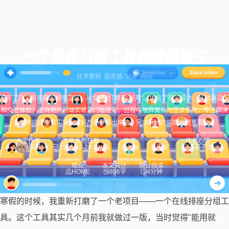
一个排座分组工具的寒假重生
技术
教程
服务器
Vue
Web
重写了几个月前做的排座工具，从“能用”打磨到“好用”。优化了视觉设计、移动端适配
和交互体验，坚持用纯前端实现零门槛使用。过程中放弃复杂的登录系统，专注解决
老师排座的真实痛点。好产品是磨出来的，完成度比功能数量更重要。
本文作者
文章发布日期
热度
天气
作者心情
晨阳
2026-02-28 19:18
309
雾 9°
不喜不悲
地点
本文共计
预计阅读
HOME
896字
4分钟
寒假的时候，我重新打磨了一个老项目——一个在线排座分组工
具。这个工具其实几个月前我就做过一版，当时觉得"能用就