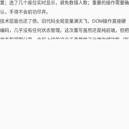
置；选了几个座位实时显示，避免数错人数；重要的操作需要确
认，手滑不会前功尽弃。
技术层面也还了债。旧代码全局变量满天飞，DOM操作直接硬
编码，几乎没有任何状态管理。这次重写虽然还是纯前端，但把
状态和视图分离。此前上线的这个工具我做了云端存储功能（账
号系统），但是发现有20多位用户注册，但未有任何数据通过
云端保存，所以这次的优化我砍掉了账号系统，目前此项目只有
纯前端实现，后续可能会增加保存到云端后返回代码，通过代码
可以从云端下载上传的数据，但也有可能就这样了，就作为纯静
态项目算了。
打磨过程中有几个关键决策。我考虑过加入自动排座算法，按成
绩、性别、性格自动优化，但调研后发现每个老师的规则都不一
样，真实场景有太多“人情世故”，某学生必须坐前排、某两人绝
对不能同桌。工具应该辅助决策，而不是替代决策，手动灵活调