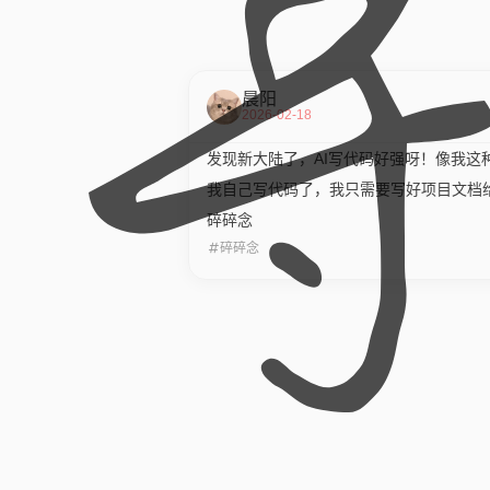
晨阳
2026-02-18
发现新大陆了，AI写代码好强呀！像我这
我自己写代码了，我只需要写好项目文档给
碎碎念
碎碎念