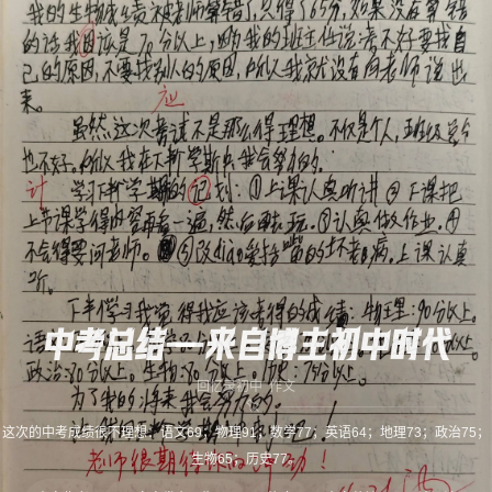
中考总结——来自博主初中时代
回忆录
初中
作文
这次的中考成绩很不理想：语文69；物理91；数学77；英语64；地理73；政治75；
生物65；历史77。