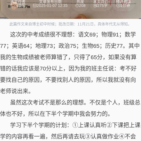
本文作者
文章发布日期
热度
本文共计
预计阅读
晨阳
2025-01-07 12:35
208
275字
1分钟
此篇作文来自博主初中时候；批改日期：11月21日，具体年代无从得知。
这次的中考成绩很不理想：语文69；物理91；数学
77；英语64；地理73；政治75；生物65；历史77。其中
我的生物成绩被老师算错了，只得了65分，如果没有算
错的话我应该是70分以上，因为我的班主任说：考不好
要找自己的原因，不要找别人的原因，所以我就没有向
老师说出来。
虽然这次考试不是那么的理想。不仅是个人，班级总
体也不好，所以在下半个学期中我会努力的。
学习下半个学期的计划：①上课认真听②下课把上课
学的内容再看一遍，然后再请去玩③认真做作业④不会