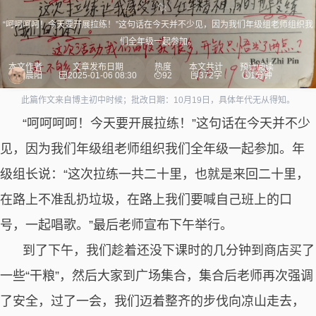
“呵呵呵呵！今天要开展拉练！”这句话在今天并不少见，因为我们年级组老师组织我
们全年级一起参加。
本文作者
文章发布日期
热度
本文共计
预计阅读
晨阳
2025-01-06 08:30
92
372字
1分钟
此篇作文来自博主初中时候；批改日期：10月19日，具体年代无从得知。
“呵呵呵呵！今天要开展拉练！”这句话在今天并不少
见，因为我们年级组老师组织我们全年级一起参加。年
级组长说：“这次拉练一共二十里，也就是来回二十里，
在路上不准乱扔垃圾，在路上我们要喊自己班上的口
号，一起唱歌。”最后老师宣布下午举行。
到了下午，我们趁着还没下课时的几分钟到商店买了
一些“干粮”，然后大家到广场集合，集合后老师再次强调
了安全，过了一会，我们迈着整齐的步伐向凉山走去，