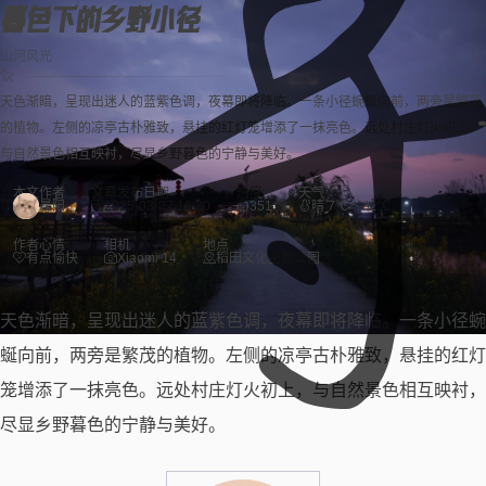
暮色下的乡野小径
山河风光
天色渐暗，呈现出迷人的蓝紫色调，夜幕即将降临。一条小径蜿蜒向前，两旁是繁茂
的植物。左侧的凉亭古朴雅致，悬挂的红灯笼增添了一抹亮色。远处村庄灯火初上，
与自然景色相互映衬，尽显乡野暮色的宁静与美好。
本文作者
文章发布日期
热度
天气
晨阳
2025-03-27 16:30
351
晴 7℃ ~ 32℃
作者心情
相机
地点
有点愉快
Xiaomi 14
稻田文化主题公园
天色渐暗，呈现出迷人的蓝紫色调，夜幕即将降临。一条小径蜿
蜒向前，两旁是繁茂的植物。左侧的凉亭古朴雅致，悬挂的红灯
笼增添了一抹亮色。远处村庄灯火初上，与自然景色相互映衬，
尽显乡野暮色的宁静与美好。