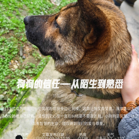
狗狗的信任——从陌生到熟悉
随笔
日记
思考
感悟
我们正式成为朋友啦！它突然跑到我身边让我摸，这真让我又惊又喜。我原本以为它
没心没肺地自己玩着，没想到它心里一直在纠结要不要靠近我。小狗狗是完整、独立
且有智慧的生命，理应得到我们的爱与尊重。
本文作者
文章发布日期
热度
天气
lyy
2025-03-16 12:35
238
多云 5℃ ~ 15℃