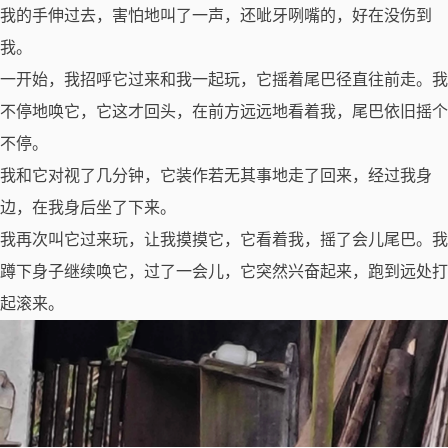
我的手伸过去，害怕地叫了一声，还呲牙咧嘴的，好在没伤到
我。
一开始，我招呼它过来和我一起玩，它摇着尾巴径直往前走。我
不停地唤它，它这才回头，在前方远远地看着我，尾巴依旧摇个
不停。
我和它对视了几分钟，它装作若无其事地走了回来，经过我身
边，在我身后坐了下来。
我再次叫它过来玩，让我摸摸它，它看着我，摇了会儿尾巴。我
蹲下身子继续唤它，过了一会儿，它突然兴奋起来，跑到远处打
起滚来。