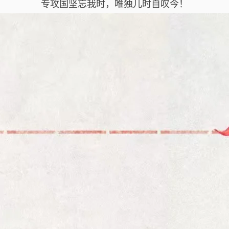
专攻国坚忘我时，唯独儿时自叹今！