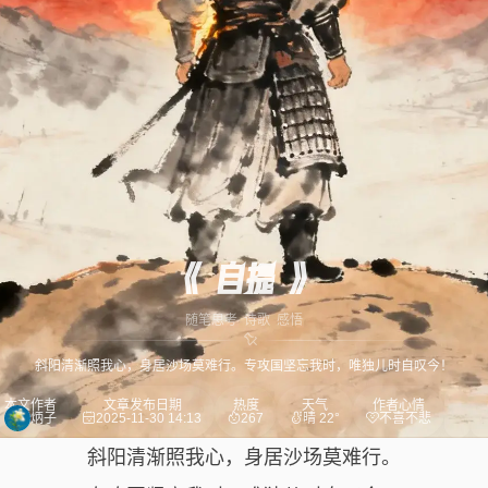
《 自提 》
随笔
思考
诗歌
感悟
斜阳清渐照我心，身居沙场莫难行。专攻国坚忘我时，唯独儿时自叹今！
本文作者
文章发布日期
热度
天气
作者心情
炳子
2025-11-30 14:13
267
晴 22°
不喜不悲
斜阳清渐照我心，身居沙场莫难行。