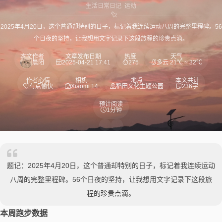
生活日常
日记
运动
2025年4月20日，这个普通却特别的日子，标记着我连续运动八周的完整里程碑。56
个日夜的坚持，让我想用文字记录下这段旅程的珍贵点滴。
本文作者
文章发布日期
热度
天气
晨阳
2025-04-21 17:41
275
多云 21℃ ~ 32℃
作者心情
相机
地点
本文共计
有点愉快
Xiaomi 14
稻田文化主题公园
236字
预计阅读
1分钟
题记：2025年4月20日，这个普通却特别的日子，标记着我连续运动
八周的完整里程碑。56个日夜的坚持，让我想用文字记录下这段旅
程的珍贵点滴。
本周跑步数据