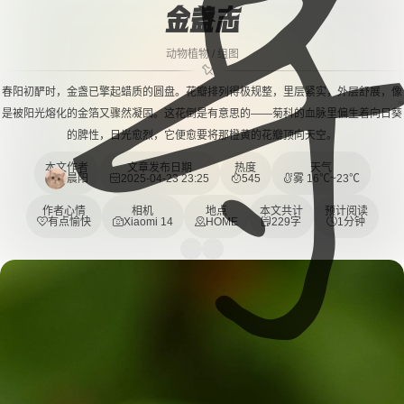
金盏志
动物植物
/
组图
春阳初酽时，金盏已擎起蜡质的圆盘。花瓣排列得极规整，里层紧实，外层舒展，像
是被阳光熔化的金箔又骤然凝固。这花倒是有意思的——菊科的血脉里偏生着向日葵
的脾性，日光愈烈，它便愈要将那橙黄的花瓣顶向天空。
本文作者
文章发布日期
热度
天气
晨阳
2025-04-23 23:25
545
雾 16℃~23℃
作者心情
相机
地点
本文共计
预计阅读
有点愉快
Xiaomi 14
HOME
229字
1分钟