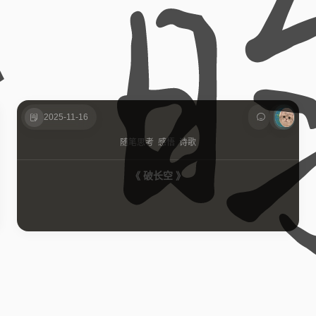
2025-11-16
随笔
思考
感悟
诗歌
《 破长空 》