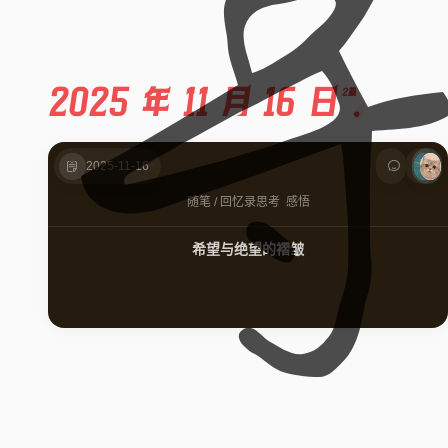
2025 年 11 月 16 日
2篇
2025-11-16
随笔
/
回忆录
思考
感悟
希望与绝望的褶皱