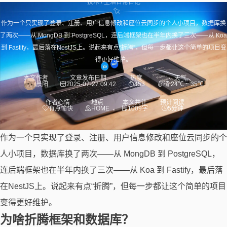
技术
/
生活日常
日记
作为一个只实现了登录、注册、用户信息修改和座位云同步的个人小项目，数据库换
了两次——从 MongDB 到 PostgreSQL，连后端框架也在半年内换了三次——从 Koa
到 Fastify，最后落在NestJS上。说起来有点“折腾”，但每一步都让这个简单的项目变
得更好维护。
本文作者
文章发布日期
热度
天气
晨阳
2025-07-27 09:42
453
晴 24℃ ~ 35℃
作者心情
地点
本文共计
预计阅读
有点愉快
HOME
1009字
5分钟
作为一个只实现了登录、注册、用户信息修改和座位云同步的个
人小项目，数据库换了两次——从 MongDB 到 PostgreSQL，
连后端框架也在半年内换了三次——从 Koa 到 Fastify，最后落
在NestJS上。说起来有点“折腾”，但每一步都让这个简单的项目
变得更好维护。
为啥折腾框架和数据库？