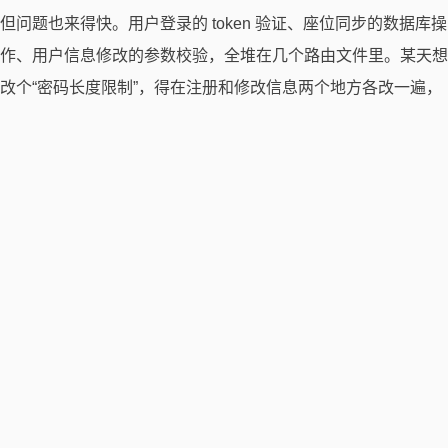
但问题也来得快。用户登录的 token 验证、座位同步的数据库操
作、用户信息修改的参数校验，全堆在几个路由文件里。某天想
改个“密码长度限制”，得在注册和修改信息两个地方各改一遍，
调试时绕了半天。就我一个人开发，代码却乱得像堆杂物，找个
函数得全局搜索。
试 Fastify：性能过剩，规范不足
换Fastify是想试试“更现代”的框架。它的响应速度确实快，座位
同步时前端刷新更及时；自带的schema校验也方便，定义个用
户信息的规则，前端传错格式直接拦截，省了些 if 判断。
但对我的小项目来说，“快”有点多余——总共没几个用户，Koa
和 Fastify 的速度差异根本感知不到。更麻烦的是，它没给我一
个清晰的代码组织方式，业务逻辑还是散着的。比如座位同步要
先查用户权限，这段代码既在登录校验里有，又在同步接口里重
复写，改一次得动两个地方，纯属给自己挖坑，要是将校验代码