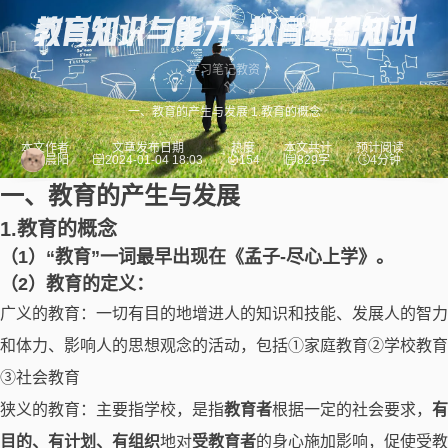
教育知识与能力-教育基础知识
学习笔记
教资
一、教育的产生与发展 1.教育的概念
本文作者
文章发布日期
热度
本文共计
预计阅读
晨阳
2024-01-04 18:03
154
829字
4分钟
一、教育的产生与发展
1.教育的概念
（1）“教育”一词最早出现在《孟子-尽心上学》。
（2）教育的定义：
广义的教育：一切有目的地增进人的知识和技能、发展人的智力
和体力、影响人的思想观念的活动，包括①家庭教育②学校教育
③社会教育
狭义的教育：主要指学校，是指
教育者
根据一定的社会要求，
有
目的、有计划、有组织
地对
受教育者
的身心施加影响，促使受教